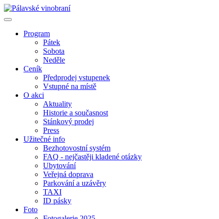
Program
Pátek
Sobota
Neděle
Ceník
Předprodej vstupenek
Vstupné na místě
O akci
Aktuality
Historie a současnost
Stánkový prodej
Press
Užitečné info
Bezhotovostní systém
FAQ - nejčastěji kladené otázky
Ubytování
Veřejná doprava
Parkování a uzávěry
TAXI
ID pásky
Foto
Fotogalerie 2025