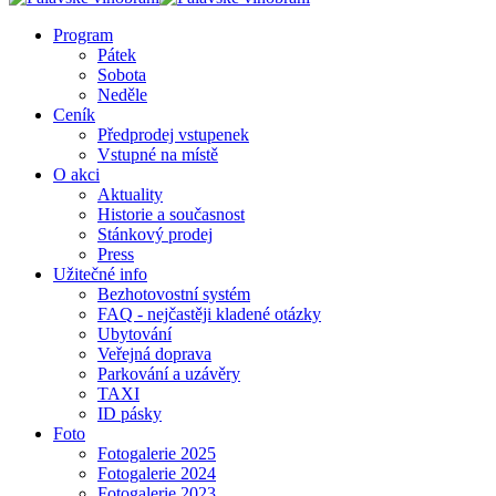
Program
Pátek
Sobota
Neděle
Ceník
Předprodej vstupenek
Vstupné na místě
O akci
Aktuality
Historie a současnost
Stánkový prodej
Press
Užitečné info
Bezhotovostní systém
FAQ - nejčastěji kladené otázky
Ubytování
Veřejná doprava
Parkování a uzávěry
TAXI
ID pásky
Foto
Fotogalerie 2025
Fotogalerie 2024
Fotogalerie 2023